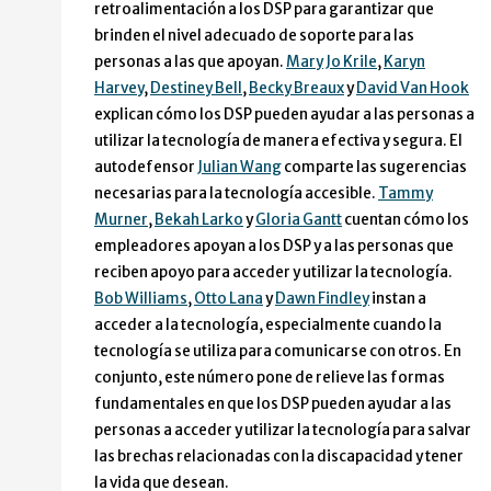
retroalimentación a los DSP para garantizar que
brinden el nivel adecuado de soporte para las
personas a las que apoyan.
Mary Jo Krile
,
Karyn
Harvey
,
Destiney Bell
,
Becky Breaux
y
David Van Hook
explican cómo los DSP pueden ayudar a las personas a
utilizar la tecnología de manera efectiva y segura. El
autodefensor
Julian Wang
comparte las sugerencias
necesarias para la tecnología accesible.
Tammy
Murner
,
Bekah Larko
y
Gloria Gantt
cuentan cómo los
empleadores apoyan a los DSP y a las personas que
reciben apoyo para acceder y utilizar la tecnología.
Bob Williams
,
Otto Lana
y
Dawn Findley
instan a
acceder a la tecnología, especialmente cuando la
tecnología se utiliza para comunicarse con otros. En
conjunto, este número pone de relieve las formas
fundamentales en que los DSP pueden ayudar a las
personas a acceder y utilizar la tecnología para salvar
las brechas relacionadas con la discapacidad y tener
la vida que desean.