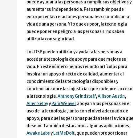
puede ayudar a las personas a cumplir sus objetivos y
aumentar su independencia. Pero también puede
entorpecer las relaciones personales o complicar la
vida de una persona. Y lo que es peor, la tecnología
puede poner en peligro a las personas si no saben
utilizarla con seguridad.
Los DSP pueden utilizar y ayudar a las personas a
acceder a tecnología de apoyo para que mejore su
vida. En este número hemos reunido artículos para
inspirar un apoyo directo de calidad, aumentar el
conocimiento de las tecnologías disponibles y
concienciar sobre las injusticias que rodean el acceso
a la tecnología.
Anthony Grindstaff
,
Allison Austin
,
Allen Selby
y
Pam Weaver
apoyan a las personas en el
uso de la tecnología, junto con el nivel adecuado de
apoyo, para que las personas puedan tener la vida que
desean. También destacamos algunas aplicaciones,
Awake Labs
y
LetMeDoIt
, que pueden proporcionar