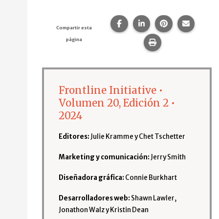
Compartir esta página en F
Compartir esta págin
Compartir esta
Comparte
Compartir esta
página
Imprime esta pág
Frontline Initiative •
Volumen 20, Edición 2 •
2024
Editores:
Julie Kramme y Chet Tschetter
Marketing y comunicación:
Jerry Smith
Diseñadora gráfica:
Connie Burkhart
Desarrolladores web:
Shawn Lawler,
Jonathon Walz y Kristin Dean