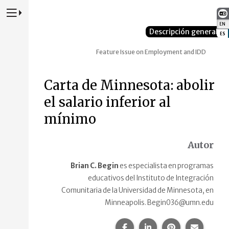
Presione para alternar la navegación principal del sitio web
EN
:
Descripción general
ES
:
Feature Issue on Employment and IDD
Carta de Minnesota: abolir
el salario inferior al
mínimo
Autor
Brian C. Begin
es especialista en programas
educativos del Instituto de Integración
Comunitaria de la Universidad de Minnesota, en
Minneapolis. Begin036@umn.edu
Compartir esta página en F
Compartir esta págin
Compartir esta
Comparte