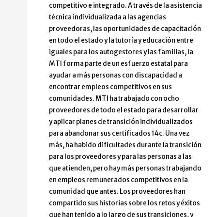
competitivo e integrado. A través de la asistencia
técnica individualizada a las agencias
proveedoras, las oportunidades de capacitación
en todo el estado y la tutoría y educación entre
iguales para los autogestores y las familias, la
MTI forma parte de un esfuerzo estatal para
ayudar a más personas con discapacidad a
encontrar empleos competitivos en sus
comunidades. MTI ha trabajado con ocho
proveedores de todo el estado para desarrollar
y aplicar planes de transición individualizados
para abandonar sus certificados 14c. Una vez
más, ha habido dificultades durante la transición
para los proveedores y para las personas a las
que atienden, pero hay más personas trabajando
en empleos remunerados competitivos en la
comunidad que antes. Los proveedores han
compartido sus historias sobre los retos y éxitos
que han tenido a lo largo de sus transiciones, y