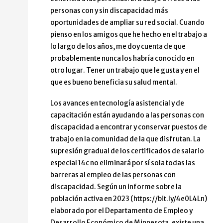
personas con y sin discapacidad más
oportunidades de ampliar su red social. Cuando
pienso en los amigos que he hecho en el trabajo a
lo largo de los años, me doy cuenta de que
probablemente nunca los habría conocido en
otro lugar. Tener un trabajo que le gusta y en el
que es bueno beneficia su salud mental.
Los avances en tecnología asistencial y de
capacitación están ayudando a las personas con
discapacidad a encontrar y conservar puestos de
trabajo en la comunidad de la que disfrutan. La
supresión gradual de los certificados de salario
especial 14c no eliminará por sí sola todas las
barreras al empleo de las personas con
discapacidad. Según un informe sobre la
población activa en 2023 (https://bit.ly/4e0L4Ln)
elaborado por el Departamento de Empleo y
Desarrollo Económico de Minnesota, existe una