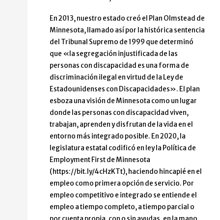
En 2013, nuestro estado creó el Plan Olmstead de
Minnesota, llamado así por la histórica sentencia
del Tribunal Supremo de 1999 que determinó
que «la segregación injustificada de las
personas con discapacidad es una forma de
discriminación ilegal en virtud de la Ley de
Estadounidenses con Discapacidades».
El plan
esboza una visión de Minnesota como un lugar
donde las personas con discapacidad viven,
trabajan, aprenden y disfrutan de la vida en el
entorno más integrado posible. En 2020, la
legislatura estatal codificó en ley la Política de
Employment First de Minnesota
(https://bit.ly/4cHzKTt), haciendo hincapié en el
empleo como primera opción de servicio. Por
empleo competitivo e integrado se entiende el
empleo a tiempo completo, a tiempo parcial o
por cuenta propia, con o sin ayudas, en la mano