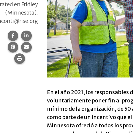
rated en Fridley
(Minnesota).
nconti@rise.org
Compartir esta página en Facebook.
Compartir esta página en LinkedIn.
Compartir esta página en Pinterest.
Comparte esta página por correo electrónico.
Imprime esta página.
En el año 2021, los responsables d
voluntariamente poner fin al prog
mínimo de la organización, de 50 
como parte de un incentivo que e
Minnesota ofreció a todos los pro