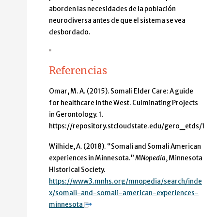
aborden las necesidades de la población
neurodiversa antes de que el sistema se vea
desbordado.
Referencias
Omar, M. A. (2015). Somali Elder Care: A guide
for healthcare in the West. Culminating Projects
in Gerontology. 1.
https://repository.stcloudstate.edu/gero_etds/1
Wilhide, A. (2018). “Somali and Somali American
experiences in Minnesota.”
MNopedia
, Minnesota
Historical Society.
https://www3.mnhs.org/mnopedia/search/inde
x/somali-and-somali-american-experiences-
minnesota