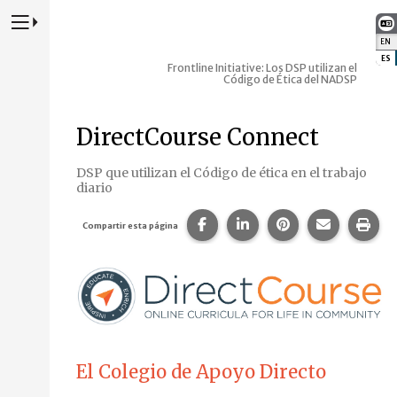
Presione para alternar la navegación principal del sitio web
EN
:
ES
:
Frontline Initiative: Los DSP utilizan el
Código de Ética del NADSP
DirectCourse Connect
DSP que utilizan el Código de ética en el trabajo
diario
Compartir esta página en Fa
Compartir esta página 
Compartir esta p
Comparte 
Imp
Compartir esta página
El Colegio de Apoyo Directo