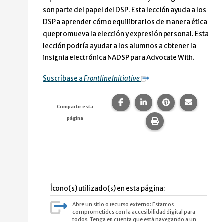
son parte del papel del DSP. Esta lección ayuda a los
DSP a aprender cómo equilibrarlos de manera ética
que promueva la elección y expresión personal. Esta
lección podría ayudar a los alumnos a obtener la
insignia electrónica NADSP para Advocate With.
Suscríbase a
Frontline Initiative
Compartir esta página en F
Compartir esta págin
Compartir esta
Comparte
Compartir esta
página
Imprime esta pág
Ícono(s) utilizado(s) en esta página:
Abre un sitio o recurso externo: Estamos
comprometidos con la accesibilidad digital para
todos. Tenga en cuenta que está navegando a un