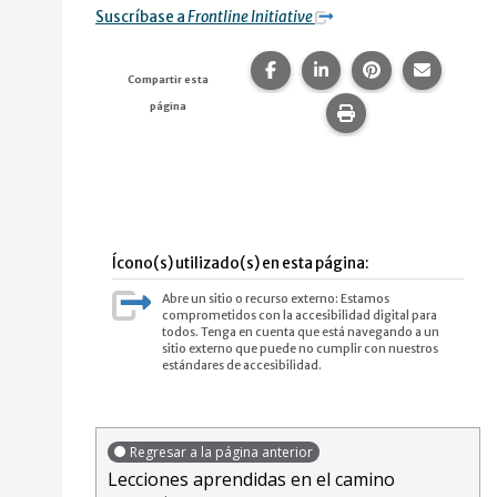
Suscríbase a
Frontline Initiative
Compartir esta página en F
Compartir esta págin
Compartir esta
Comparte
Compartir esta
página
Imprime esta pág
Ícono(s) utilizado(s) en esta página:
Abre un sitio o recurso externo: Estamos
comprometidos con la accesibilidad digital para
todos. Tenga en cuenta que está navegando a un
sitio externo que puede no cumplir con nuestros
estándares de accesibilidad.
Regresar a la página anterior
Lecciones aprendidas en el camino