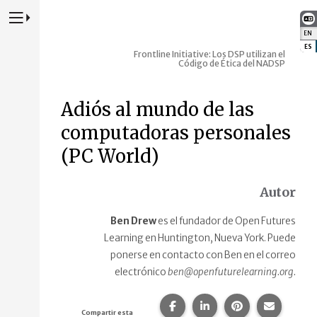
Presione para alternar la navegación principal del sitio web
EN
:
ES
:
Frontline Initiative: Los DSP utilizan el
Código de Ética del NADSP
Adiós al mundo de las
computadoras personales
(PC World)
Autor
Ben Drew
es el fundador de Open Futures
Learning en Huntington, Nueva York. Puede
ponerse en contacto con Ben en el correo
electrónico
ben@openfuturelearning.org.
Compartir esta página en F
Compartir esta págin
Compartir esta
Comparte
Compartir esta