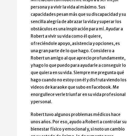
persona y a vivir la vida al máximo. Sus
capacidades pesan más que su discapacidad y su
sencilla alegría de abrazar la vida y superar los
obstáculos es una inspiración para mí. Ayudar a
Robert a vivir su vida como él quiere,
ofreciéndole apoyo, asistencia y opciones, es
una gran parte de lo que hago. Considero a
Robert un amigo al que aprecio profundamente,
y hago lo que puedo para ayudarle a conseguir lo
que quiera en su vida. Siempre me pregunta qué
hago cuando no estoy con él y disfruta viendo los
videos de karaoke que subo en Facebook. Me
enorgullece verle triunfar en su vida profesional
y personal.
Robert tuvo algunos problemas médicos hace
unos años. Por eso, ayudo a Robert a controlar su
bienestar físico y emocional y, si noto un cambio