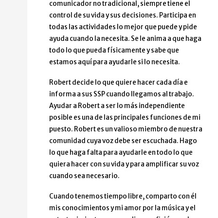
comunicador no tradicional, siempre tiene el
control de su vida y sus decisiones. Participa en
todas las actividades lo mejor que puede y pide
ayuda cuando la necesita. Se le anima a que haga
todo lo que pueda físicamente y sabe que
estamos aquí para ayudarle si lo necesita.
Robert decide lo que quiere hacer cada día e
informa a sus SSP cuando llegamos al trabajo.
Ayudar a Robert a ser lo más independiente
posible es una de las principales funciones de mi
puesto. Robert es un valioso miembro de nuestra
comunidad cuya voz debe ser escuchada. Hago
lo que haga falta para ayudarle en todo lo que
quiera hacer con su vida y para amplificar su voz
cuando sea necesario.
Cuando tenemos tiempo libre, comparto con él
mis conocimientos y mi amor por la música y el