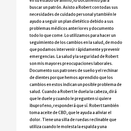
en su estado de ánimo, lo documento para
buscar un patrón. Asisto a Robert con todas sus
necesidades de cuidado personal y también le
ayudo a seguir un plan dietético debido a sus
problemas médicos anteriores y documento
todo lo que come. Lo utilizamos para hacer un
seguimiento de los cambios en la salud, de modo
que podamos intervenir rápidamente y prevenir
emergencias. La salud y la seguridad de Robert
son mis mayores preocupaciones laborales.
Documento sus patrones de sueño y el rechinar
de dientes porque hemos aprendido que los
cambios en estos indican un posible problema de
salud. Cuando a Robert le duela la cabeza, dirá
que le duele y cuando le pregunten si quiere
ibuprofeno, responderá que sí. Robert también
toma aceite de CBD, que le ayuda a aliviar el
dolor. Tiene una silla de ruedas reclinable que
utiliza cuando le molesta la espalda y una