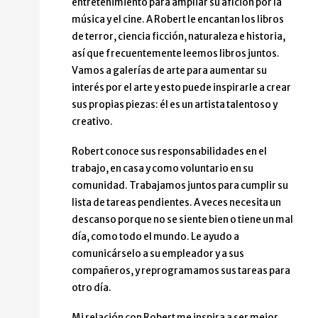
entretenimiento para ampliar su afición por la
música y el cine. A Robert le encantan los libros
de terror, ciencia ficción, naturaleza e historia,
así que frecuentemente leemos libros juntos.
Vamos a galerías de arte para aumentar su
interés por el arte y esto puede inspirarle a crear
sus propias piezas: él es un artista talentoso y
creativo.
Robert conoce sus responsabilidades en el
trabajo, en casa y como voluntario en su
comunidad. Trabajamos juntos para cumplir su
lista de tareas pendientes. A veces necesita un
descanso porque no se siente bien o tiene un mal
día, como todo el mundo. Le ayudo a
comunicárselo a su empleador y a sus
compañeros, y reprogramamos sus tareas para
otro día.
Mi relación con Robert me inspira a ser mejor