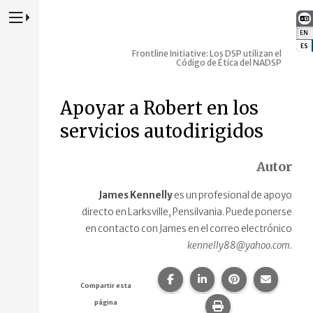
Presione para alternar la navegación principal del sitio web
EN
:
ES
:
Frontline Initiative: Los DSP utilizan el
Código de Ética del NADSP
Apoyar a Robert en los
servicios autodirigidos
Autor
James Kennelly
es un profesional de apoyo
directo en Larksville, Pensilvania. Puede ponerse
en contacto con James en el correo electrónico
kennelly88@yahoo.com.
Compartir esta página en F
Compartir esta págin
Compartir esta
Comparte
Compartir esta
página
Imprime esta pág