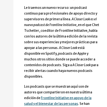
Le traemos un nuevo recurso: un podcast
continuo para profesionales de apoyo directo y
supervisores de primera línea.
A Closer Look
es el
nuevo podcast de Frontline Initiative
, en el que Chet
Tschetter, coeditor de Frontline Initiative, habla
con los autores de la última edición de la revista
sobre sus experiencias y mejores prácticas para
apoyar a las personas.
A Closer Look
está
disponible en Spotify, podcasts de Apple y
muchos otros sitios donde se puede acceder a
contenidos de podcasts. Siga a
A Closer Look
para
recibir alertas cuando haya nuevos podcasts
disponibles.
Los podcasts que se muestran aquí son de
autores que compartieron en nuestra última
edición de
Frontline Initiative en apoyo de la
salud y el bienestar de las personas
. Se han