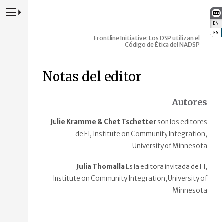
Presione para alternar la navegación principal del sitio web
EN
:
ES
:
Frontline Initiative: Los DSP utilizan el
Código de Ética del NADSP
Notas del editor
Autores
Julie Kramme & Chet Tschetter
son los editores
de FI, Institute on Community Integration,
University of Minnesota
Julia Thomalla
Es la editora invitada de FI,
Institute on Community Integration, University of
Minnesota