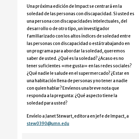
Una próxima edición de Impact se centrará en la
soledad de las personas con discapacidad. Si usted es
una persona con discapacidades intelectuales, del
desarrollo o de otro tipo, un investigador
familiarizado con los altos índices de soledad entre
las personas con discapacidad o está trabajando en
un programa para abordar la soledad, queremos
saber de usted. ¿Qué es la soledad? ¿Acaso es no
tener suficientes «me gusta» en las redes sociales?
¿Qué nadie le salude en el supermercado? ¿Estar en
una habitación llena de personas y no tener a nadie
con quien hablar? Envíenos una breve nota que
responda a la pregunta: ¿Qué aspecto tiene la
soledad para usted?
Envíelo a Janet Stewart, editora en jefe de Impact, a
stew0390@umn.edu