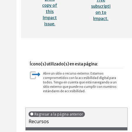
copy of
subscripti
this
on to
Impact
Impact.
issue.
Ícono(s) utilizado(s) en esta página:
Abre un sitio o recurso externo: Estamos
comprometidos con la accesibilidad digital para
todos. Tenga en cuenta que está navegando a un
sitio externo que puede no cumplir con nuestros
estándares de accesibilidad.
Regresar a la página anterior
Recursos