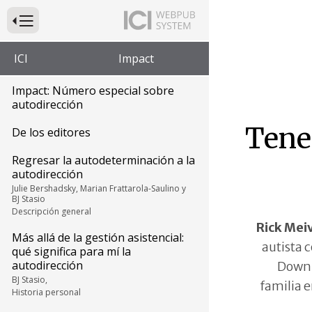
Presione para alternar la navegación principal del sitio web
ICI
Impact
Impact: Número especial sobre
autodirección
Tene
De los editores
Regresar la autodeterminación a la
autodirección
Julie Bershadsky, Marian Frattarola-Saulino y
BJ Stasio
Descripción general
Rick Mei
Más allá de la gestión asistencial:
autista 
qué significa para mí la
autodirección
Down 
BJ Stasio,
familia 
Historia personal