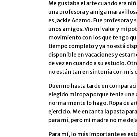
Me gustaba el arte cuando era niñ
una profesora y amiga maravillo
es Jackie Adamo. Fue profesora y s
unos amigos. Vio mi valor y mi pot
movimiento con los que tengo que li
tiempo completo y ya no está disp
disponible en vacaciones y estam
de vez en cuando a su estudio. Ot
no están tan en sintonía con mis 
Duermo hasta tarde en comparació
elegido mi ropa porque tenía una c
normalmente lo hago. Ropa de arte
ejercicio. Me encanta la pasta pa
para mí, pero mi madre no me deja
Para mí, lo más importante es esta