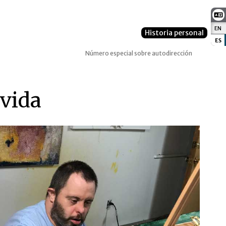
EN
:
Historia personal
ES
:
Número especial sobre autodirección
 vida