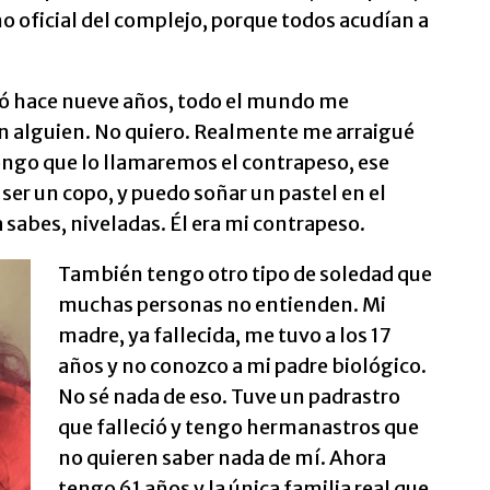
no oficial del complejo, porque todos acudían a
ió hace nueve años, todo el mundo me
con alguien. No quiero. Realmente me arraigué
ongo que lo llamaremos el contrapeso, ese
 ser un copo, y puedo soñar un pastel en el
a sabes, niveladas. Él era mi contrapeso.
También tengo otro tipo de soledad que
muchas personas no entienden. Mi
madre, ya fallecida, me tuvo a los 17
años y no conozco a mi padre biológico.
No sé nada de eso. Tuve un padrastro
que falleció y tengo hermanastros que
no quieren saber nada de mí. Ahora
tengo 61 años y la única familia real que