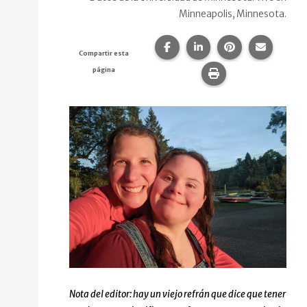
Minneapolis, Minnesota.
Compartir esta página en F
Compartir esta págin
Compartir esta
Comparte
Compartir esta
página
Imprime esta pág
Nota del editor: hay un viejo refrán que dice que tener