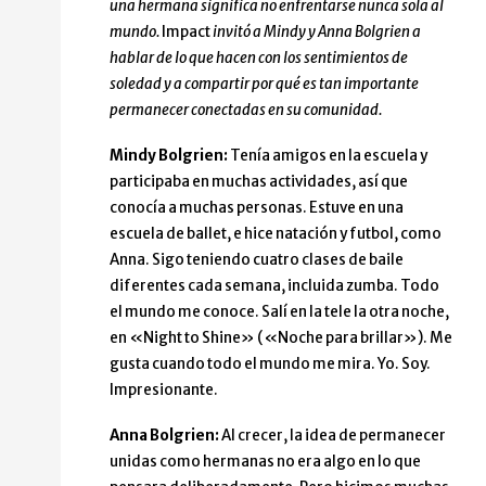
una hermana significa no enfrentarse nunca sola al
mundo.
Impact
invitó a Mindy y Anna Bolgrien a
hablar de lo que hacen con los sentimientos de
soledad y a compartir por qué es tan importante
permanecer conectadas en su comunidad.
Mindy Bolgrien:
Tenía amigos en la escuela y
participaba en muchas actividades, así que
conocía a muchas personas. Estuve en una
escuela de ballet, e hice natación y futbol, como
Anna. Sigo teniendo cuatro clases de baile
diferentes cada semana, incluida zumba. Todo
el mundo me conoce. Salí en la tele la otra noche,
en «Night to Shine» («Noche para brillar»). Me
gusta cuando todo el mundo me mira. Yo. Soy.
Impresionante.
Anna Bolgrien:
Al crecer, la idea de permanecer
unidas como hermanas no era algo en lo que