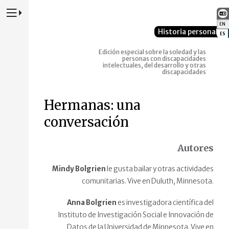
Presione para alternar la navegación principal del sitio web
EN
:
Historia personal
ES
:
Edición especial sobre la soledad y las
personas con discapacidades
intelectuales, del desarrollo y otras
discapacidades
Hermanas: una
conversación
Autores
Mindy Bolgrien
le gusta bailar y otras actividades
comunitarias. Vive en Duluth, Minnesota.
Anna Bolgrien
es investigadora científica del
Instituto de Investigación Social e Innovación de
Datos de la Universidad de Minnesota. Vive en