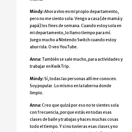
Mindy:
Ahora vivo en mi propio departamento,
pero no me siento sola. Vengo a casa [de mamá y
papá] los fines de semana. Cuando estoy sola en
mi departamento, lo llamo tiempo para mí.
Juego mucho a Nintendo Switch cuando estoy
aburrida. O veo YouTube.
Anna:
También se sale mucho, para actividades y
trabajar en KwikTrip.
Mindy:
Sí, todas las personas allí me conocen.
Soy popular. Lo mismo en la taberna donde
limpio.
Anna:
Creo que quizá por eso no te sientes sola
con frecuencia, porque estás en todas esas
clases de baile y trabajas y haces muchas cosas
todo el tiempo. Y si no tuvieras esas clases y no