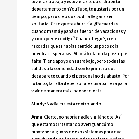
tuvieras trabajo y estuvieras todo el día en tu
departamento con YouTube, te gustaría por un
tiempo, pero creo que podría llegar a ser
solitario. Creo que te aburriría. ¿Recuerdas
cuando mamá y papá se fueron de vacaciones y
yo me quedé contigo? Cuando llegué, creo
recordar que te habías sentido un poco sola
mientras esperabas. Mamá lo llama la pieza que
falta. Tiene apoyo en su trabajo, pero todas las
salidas a la comunidad son lo primero que
desaparece cuando el personal no da abasto. Por
lo tanto, la falta de personal es una barrera para
vivir de manera más independiente.
Mindy:
Nadie me está controlando.
Anna:
Cierto, no habría nadie vigilándote. Así
que estamos intentando averiguar cómo
mantener algunos de esos sistemas para que