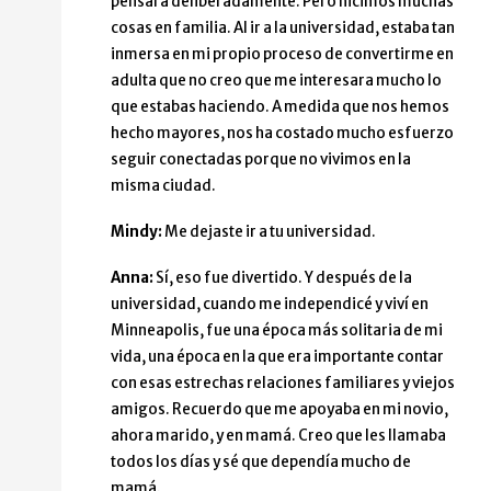
pensara deliberadamente. Pero hicimos muchas
cosas en familia. Al ir a la universidad, estaba tan
inmersa en mi propio proceso de convertirme en
adulta que no creo que me interesara mucho lo
que estabas haciendo. A medida que nos hemos
hecho mayores, nos ha costado mucho esfuerzo
seguir conectadas porque no vivimos en la
misma ciudad.
Mindy:
Me dejaste ir a tu universidad.
Anna:
Sí, eso fue divertido. Y después de la
universidad, cuando me independicé y viví en
Minneapolis, fue una época más solitaria de mi
vida, una época en la que era importante contar
con esas estrechas relaciones familiares y viejos
amigos. Recuerdo que me apoyaba en mi novio,
ahora marido, y en mamá. Creo que les llamaba
todos los días y sé que dependía mucho de
mamá.