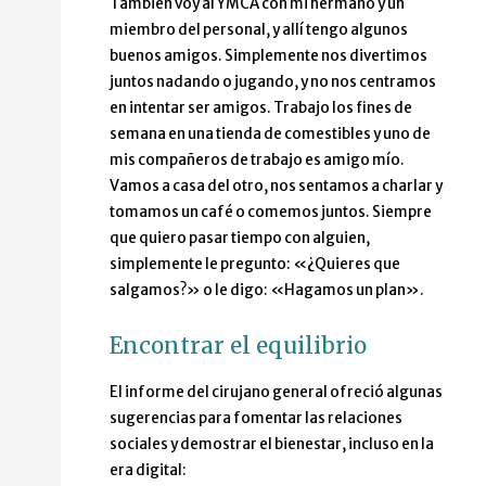
También voy al YMCA con mi hermano y un
miembro del personal, y allí tengo algunos
buenos amigos. Simplemente nos divertimos
juntos nadando o jugando, y no nos centramos
en intentar ser amigos. Trabajo los fines de
semana en una tienda de comestibles y uno de
mis compañeros de trabajo es amigo mío.
Vamos a casa del otro, nos sentamos a charlar y
tomamos un café o comemos juntos. Siempre
que quiero pasar tiempo con alguien,
simplemente le pregunto: «¿Quieres que
salgamos?» o le digo: «Hagamos un plan».
Encontrar el equilibrio
El informe del cirujano general ofreció algunas
sugerencias para fomentar las relaciones
sociales y demostrar el bienestar, incluso en la
era digital: