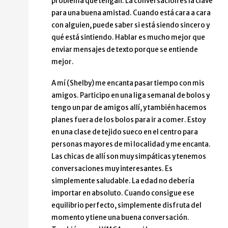
problema que tengan. La conversación es la clave
para una buena amistad. Cuando está cara a cara
con alguien, puede saber si está siendo sincero y
qué está sintiendo. Hablar es mucho mejor que
enviar mensajes de texto porque se entiende
mejor.
A mí (Shelby) me encanta pasar tiempo con mis
amigos. Participo en una liga semanal de bolos y
tengo un par de amigos allí, y también hacemos
planes fuera de los bolos para ir a comer. Estoy
en una clase de tejido sueco en el centro para
personas mayores de mi localidad y me encanta.
Las chicas de allí son muy simpáticas y tenemos
conversaciones muy interesantes. Es
simplemente saludable. La edad no debería
importar en absoluto. Cuando consigue ese
equilibrio perfecto, simplemente disfruta del
momento y tiene una buena conversación.