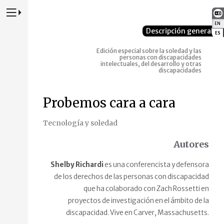
Presione para alternar la navegación principal del sitio web
EN
:
Descripción general
ES
:
Edición especial sobre la soledad y las
personas con discapacidades
intelectuales, del desarrollo y otras
discapacidades
Probemos cara a cara
Tecnología y soledad
Autores
Shelby Richardi
es una conferencista y defensora
de los derechos de las personas con discapacidad
que ha colaborado con Zach Rossetti en
proyectos de investigación en el ámbito de la
discapacidad. Vive en Carver, Massachusetts.