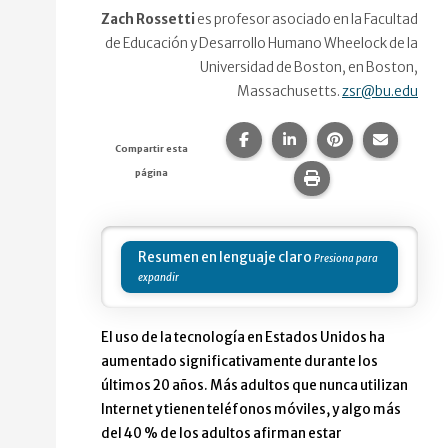
Zach Rossetti
es profesor asociado en la Facultad
de Educación y Desarrollo Humano Wheelock de la
Universidad de Boston, en Boston,
Massachusetts.
zsr@bu.edu
Compartir esta página en F
Compartir esta págin
Compartir esta
Comparte
Compartir esta
página
Imprime esta pág
Resumen en lenguaje claro
El uso de la tecnología en Estados Unidos ha
aumentado significativamente durante los
últimos 20 años. Más adultos que nunca utilizan
Internet y tienen teléfonos móviles, y algo más
del 40 % de los adultos afirman estar