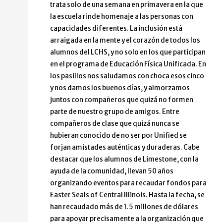
trata solo de una semana en primavera en la que
la escuela rinde homenaje a las personas con
capacidades diferentes. La inclusión está
arraigada en la mente y el corazón de todos los
alumnos del LCHS, y no solo en los que participan
en el programa de Educación Física Unificada. En
los pasillos nos saludamos con choca esos cinco
y nos damos los buenos días, y almorzamos
juntos con compañeros que quizá no formen
parte de nuestro grupo de amigos. Entre
compañeros de clase que quizá nunca se
hubieran conocido de no ser por Unified se
forjan amistades auténticas y duraderas. Cabe
destacar que los alumnos de Limestone, con la
ayuda de la comunidad, llevan 50 años
organizando eventos para recaudar fondos para
Easter Seals of Central Illinois. Hasta la fecha, se
han recaudado más de 1.5 millones de dólares
para apoyar precisamente a la organización que