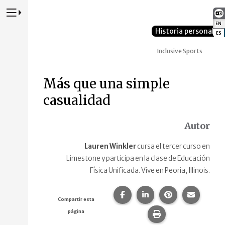
Presione para alternar la navegación principal del sitio web
EN
:
Historia personal
ES
:
Inclusive Sports
Más que una simple
casualidad
Autor
Lauren Winkler
cursa el tercer curso en
Limestone y participa en la clase de Educación
Física Unificada. Vive en Peoria, Illinois.
Compartir esta página en F
Compartir esta págin
Compartir esta
Comparte
Compartir esta
página
Imprime esta pág