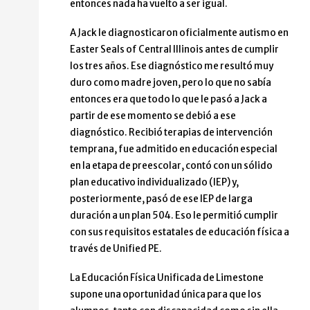
entonces nada ha vuelto a ser igual.
A Jack le diagnosticaron oficialmente autismo en
Easter Seals of Central Illinois antes de cumplir
los tres años. Ese diagnóstico me resultó muy
duro como madre joven, pero lo que no sabía
entonces era que todo lo que le pasó a Jack a
partir de ese momento se debió a ese
diagnóstico. Recibió terapias de intervención
temprana, fue admitido en educación especial
en la etapa de preescolar, contó con un sólido
plan educativo individualizado (IEP) y,
posteriormente, pasó de ese IEP de larga
duración a un plan 504. Eso le permitió cumplir
con sus requisitos estatales de educación física a
través de Unified PE.
La Educación Física Unificada de Limestone
supone una oportunidad única para que los