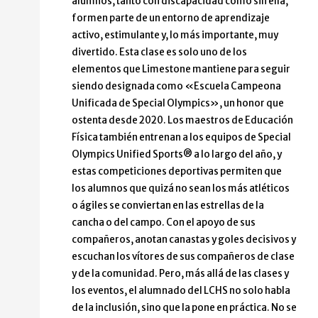
alumnos, tanto con discapacidad como sin ella,
formen parte de un entorno de aprendizaje
activo, estimulante y, lo más importante, muy
divertido. Esta clase es solo uno de los
elementos que Limestone mantiene para seguir
siendo designada como «Escuela Campeona
Unificada de Special Olympics», un honor que
ostenta desde 2020. Los maestros de Educación
Física también entrenan a los equipos de Special
Olympics Unified Sports® a lo largo del año, y
estas competiciones deportivas permiten que
los alumnos que quizá no sean los más atléticos
o ágiles se conviertan en las estrellas de la
cancha o del campo. Con el apoyo de sus
compañeros, anotan canastas y goles decisivos y
escuchan los vítores de sus compañeros de clase
y de la comunidad. Pero, más allá de las clases y
los eventos, el alumnado del LCHS no solo habla
de la inclusión, sino que la pone en práctica. No se