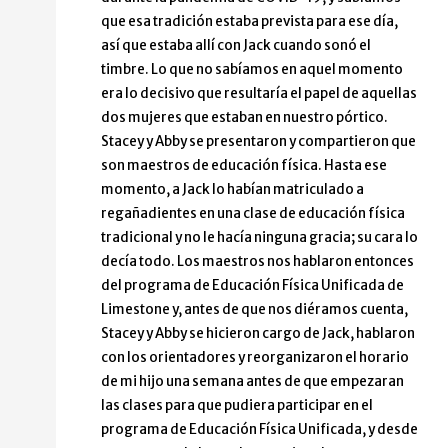
que esa tradición estaba prevista para ese día,
así que estaba allí con Jack cuando sonó el
timbre. Lo que no sabíamos en aquel momento
era lo decisivo que resultaría el papel de aquellas
dos mujeres que estaban en nuestro pórtico.
Stacey y Abby se presentaron y compartieron que
son maestros de educación física. Hasta ese
momento, a Jack lo habían matriculado a
regañadientes en una clase de educación física
tradicional y no le hacía ninguna gracia; su cara lo
decía todo. Los maestros nos hablaron entonces
del programa de Educación Física Unificada de
Limestone y, antes de que nos diéramos cuenta,
Stacey y Abby se hicieron cargo de Jack, hablaron
con los orientadores y reorganizaron el horario
de mi hijo una semana antes de que empezaran
las clases para que pudiera participar en el
programa de Educación Física Unificada, y desde