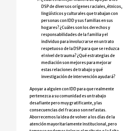
DSP de diversos orígenes raciales, étnicos,
lingüísticos y culturales que trabajan con
personas con IDD y sus familias en sus
hogares? ¿Cuáles son los derechos y
responsabilidades de la familia y el
individuo para involucrarse en un trato
respetuoso de la DSP para que se reduzca
el nivel de trauma? ¿Qué estrategias de
mediación son mejores para mejorar
estas relaciones de trabajo y qué
investigación de intervención ayudará?
Apoyar a alguien con IDD para que realmente
pertenezca a su comunidad es un trabajo
desafiante pero muy gratificante, y las
consecuencias del fracaso son nefastas.
Aborrecemos la idea de volver a los días de la
atención mayoritariamente institucional, pero