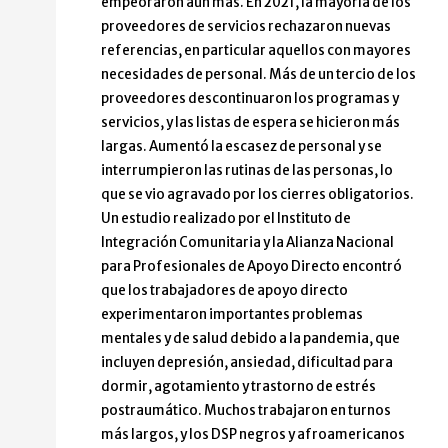
empeoraron aún más. En 2021, la mayoría de los
proveedores de servicios rechazaron nuevas
referencias, en particular aquellos con mayores
necesidades de personal. Más de un tercio de los
proveedores descontinuaron los programas y
servicios, y las listas de espera se hicieron más
largas. Aumentó la escasez de personal y se
interrumpieron las rutinas de las personas, lo
que se vio agravado por los cierres obligatorios.
Un estudio realizado por el Instituto de
Integración Comunitaria y la Alianza Nacional
para Profesionales de Apoyo Directo encontró
que los trabajadores de apoyo directo
experimentaron importantes problemas
mentales y de salud debido a la pandemia, que
incluyen depresión, ansiedad, dificultad para
dormir, agotamiento y trastorno de estrés
postraumático. Muchos trabajaron en turnos
más largos, y los DSP negros y afroamericanos