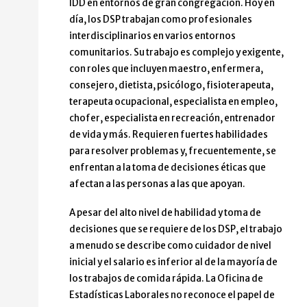
IDD en entornos de gran congregación. Hoy en
día, los DSP trabajan como profesionales
interdisciplinarios en varios entornos
comunitarios. Su trabajo es complejo y exigente,
con roles que incluyen maestro, enfermera,
consejero, dietista, psicólogo, fisioterapeuta,
terapeuta ocupacional, especialista en empleo,
chofer, especialista en recreación, entrenador
de vida y más. Requieren fuertes habilidades
para resolver problemas y, frecuentemente, se
enfrentan a la toma de decisiones éticas que
afectan a las personas a las que apoyan.
A pesar del alto nivel de habilidad y toma de
decisiones que se requiere de los DSP, el trabajo
a menudo se describe como cuidador de nivel
inicial y el salario es inferior al de la mayoría de
los trabajos de comida rápida. La Oficina de
Estadísticas Laborales no reconoce el papel de