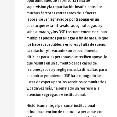
oportunidades de ascenso, la falta de
supervisión y la capacitación insuficiente. Los
muchos factores estresantes de la fuerza
laboral se ven agravados por trabajar en un
puesto que está infravalorado, mal pagado y
subestimado, y los DSP frecuentemente ocupan
múltiples puestos para llegar a fin de mes, lo que
los hace susceptibles a errores y falta de sueño.
La rotación y la vacante son especialmente
difíciles para las personas que reciben apoyo, lo
que resulta en un aumento de los casos de
lesiones, abuso y negligencia. La dificultad para
encontrar y mantener DSP ha prolongado las
listas de espera para los servicios comunitarios
y, cada vez más, ha señalado un regreso a la
atención segregada e institucional.
Históricamente, el personal institucional
brindaba atención de custodia a personas con