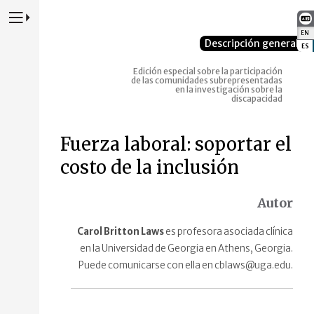
Presione para alternar la navegación principal del sitio web
EN
:
Descripción general
ES
:
Edición especial sobre la participación
de las comunidades subrepresentadas
en la investigación sobre la
discapacidad
Fuerza laboral: soportar el
costo de la inclusión
Autor
Carol Britton Laws
es profesora asociada clínica
en la Universidad de Georgia en Athens, Georgia.
Puede comunicarse con ella en cblaws@uga.edu.