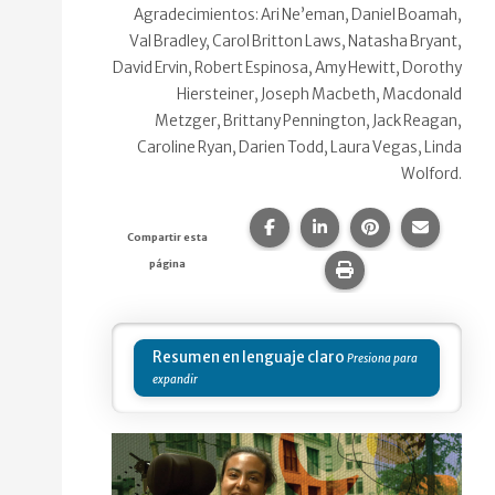
Agradecimientos: Ari Ne’eman, Daniel Boamah,
Val Bradley, Carol Britton Laws, Natasha Bryant,
David Ervin, Robert Espinosa, Amy Hewitt, Dorothy
Hiersteiner, Joseph Macbeth, Macdonald
Metzger, Brittany Pennington, Jack Reagan,
Caroline Ryan, Darien Todd, Laura Vegas, Linda
Wolford.
Compartir esta página en F
Compartir esta págin
Compartir esta
Comparte
Compartir esta
página
Imprime esta pág
Resumen en lenguaje claro