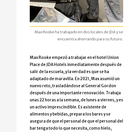
Max Rooke ha trabajado en dos locales de JDA y se
encuentra ahorrando para su futuro.
Max Rooke empezó a trabajar en el hotel Union
Place de JDA Hotels inmediatamente después de
salir de la escuela, y la verdad es que se ha
adaptado de maravilla. En 2021, Max asumió un
nuevo reto, trasladándose al General Gordon
después de una importante renovación. Trabaja
unas 22 horas a la semana, de lunes a viernes, y es
un activo imprescindible. Es asistente de
alimentos y bebidas, prepara los bares y se
asegura de que el personal de que el personal del
bar tenga todo lo que necesita, como hielo,