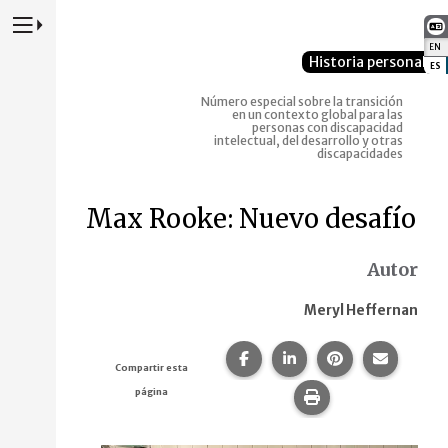
Presione para alternar la navegación principal del sitio web
EN
:
Historia personal
ES
:
Número especial sobre la transición
en un contexto global para las
personas con discapacidad
intelectual, del desarrollo y otras
discapacidades
Max Rooke: Nuevo desafío
Autor
Meryl Heffernan
Compartir esta página en F
Compartir esta págin
Compartir esta
Comparte
Compartir esta
página
Imprime esta pág