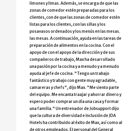
limones y limas. Además, se encarga de que las
zonas de comedor estén preparadas para los
clientes, con de que las zonas de comedor estén
listas para los clientes, con las sillas y los
posavasos ordenados y los menús en las mesas.
las mesas. A continuación, ayuda en las tareas de
preparación de alimentos en la cocina. Con el
apoyo de con el apoyo de la dirección y de sus
compañeros de trabajo, Max ha desarrollado
una pasión por la cocina y a menudo y a menudo
ayuda al jefe de cocina. "Tengo un trabajo
fantástico y trabajo con gente muy agradable,
camareras y chefs", dijo Max. "Me siento parte
del equipo. Me encanta traajar y ahorrar dinero y
espero poder comprar un día una casa y formar
una familia." Un entrenador de Jobsupport dijo
que la cultura de diversidad e inclusión de JDA
Hotels ha contribuido al éxito de Max, así como al
de otros empleados. El personal del General