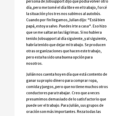
persona de Jobsupport dijo que podía volver otro
día, pero me tomé el día libre en el trabajo, forcé
la situación y los tres nos subimos al autobús.
Cuando por fin llegamos, Julian dijo: "Está bien
papá, estoy a salvo. Puedes irte a casa". Eso hizo
que se me saltaran las lágrimas. Si no hubiera
tenido Jobsupport al día siguiente, y al siguiente,
habría tenido que dejar mi trabajo. Se producen
otras organizaciones que hacen este trabajo,
pero esta ha sido una buena opción para
nosotros.
Julián nos cuenta hoy en día que está contento de
ganar su propio dinero para comprar ropa,
comida y juegos, pero que no tiene muchos otros
conductores para trabajar. Creo que a veces
presumimos demasiado de lo satisfactorio que
puede ser el trabajo. Para Julián, sus grupos de
oración son más importantes. Reza todas las