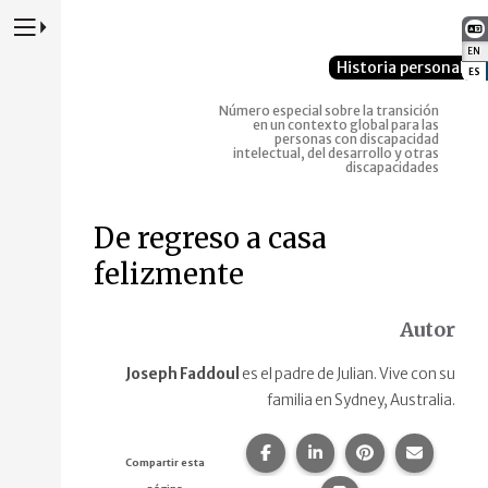
Presione para alternar la navegación principal del sitio web
EN
:
Historia personal
ES
:
Número especial sobre la transición
en un contexto global para las
personas con discapacidad
intelectual, del desarrollo y otras
discapacidades
De regreso a casa
felizmente
Autor
Joseph Faddoul
es el padre de Julian. Vive con su
familia en Sydney, Australia.
Compartir esta página en F
Compartir esta págin
Compartir esta
Comparte
Compartir esta