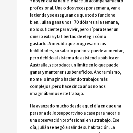
Y hoy en día ya nadie le hace un acompañamiento
profesional. Una o dos veces por semana, van a
la tienda y se aseguran de que todo funcione
bien. Julian gana unos 170 dólares a la semana,
no lo suficiente para vivir, pero sí para tener un
dinero extra y la libertad de elegir cómo
gastarlo. A medida que progresa en sus
habilidades, su salario por hora puede aumentar,
pero debido al sistema de asistencia pública en
Australia, se produce un límite en lo que puede
ganar y mantener sus beneficios. Ahora mismo,
no me lo imagino haciendo trabajos más
complejos, pero hace cinco años no nos
imaginábamos este trabajo.
Ha avanzado mucho desde aquel día en que una
persona de Jobsupport vino a casa para hacerle
una observación profesional en su trabajo. Ese
día, Julián se negó a salir de su habitación. La