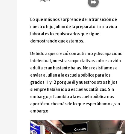
página
Imprime esta pág
Lo que más nos sorprende de la transición de
nuestro hijo Julian de la preparatoria a la vida
laboral es lo equivocados que sigue
demostrando que estamos.
Debido a que creció con autismo y discapacidad
intelectual, nuestras expectativas sobre su vida
adulta eran bastante bajas. Nos resistíamos a
enviar a Julian a la escuela pública para los
grados 11 y 12 porque él y nuestros otros hijos
siempre habían ido a escuelas católicas. Sin
embargo, el cambio a la escuela pública nos
aportó mucho más de lo que esperábamos, sin
embargo.