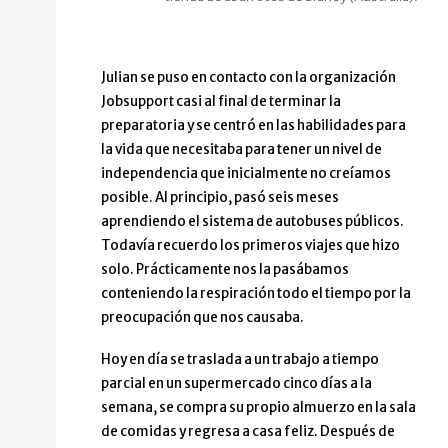
Julian se puso en contacto con la organización
Jobsupport casi al final de terminar la
preparatoria y se centró en las habilidades para
la vida que necesitaba para tener un nivel de
independencia que inicialmente no creíamos
posible. Al principio, pasó seis meses
aprendiendo el sistema de autobuses públicos.
Todavía recuerdo los primeros viajes que hizo
solo. Prácticamente nos la pasábamos
conteniendo la respiración todo el tiempo por la
preocupación que nos causaba.
Hoy en día se traslada a un trabajo a tiempo
parcial en un supermercado cinco días a la
semana, se compra su propio almuerzo en la sala
de comidas y regresa a casa feliz. Después de