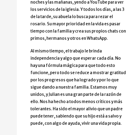
noches y las mañanas, yendo a YouTube para ver
los servicios de la iglesia. Y todos los días, a las 3
de la tarde, su abuela lo busca para rezar el
rosario. Su mayor prioridad en la vida es pasar
tiempo con la familia y crea sus propios chats con
primos, hermanos y otros en WhatsApp.
Al mismo tiempo, el trabajo le brinda
independencia y algo que esperar cada día. No
hay una fórmula mágica para que todo esto
funcione, pero todo se reduce a mostrar gratitud
por los progresos que ha logrado y por lo que
sigue dando a nuestra familia. Estamos muy
unidos, y Julian es una gran parte de la razón de
ello. Nos ha hecho a todos menos críticos y más
tolerantes. Ha sido el mayor alivio que un padre
puede tener, sabiendo que su hijo está a salvo y
puede, con algo de ayuda, vivir una vida propia.