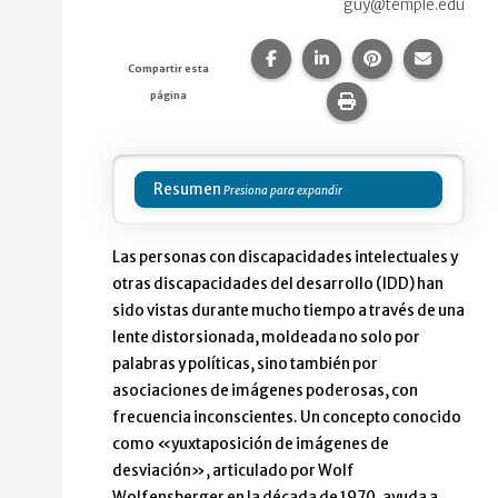
guy@temple.edu
Compartir esta página en F
Compartir esta págin
Compartir esta
Comparte
Compartir esta
página
Imprime esta pág
Resumen
Las personas con discapacidades intelectuales y
otras discapacidades del desarrollo (IDD) han
sido vistas durante mucho tiempo a través de una
lente distorsionada, moldeada no solo por
palabras y políticas, sino también por
asociaciones de imágenes poderosas, con
frecuencia inconscientes. Un concepto conocido
como «yuxtaposición de imágenes de
desviación», articulado por Wolf
Wolfensberger en la década de 1970, ayuda a