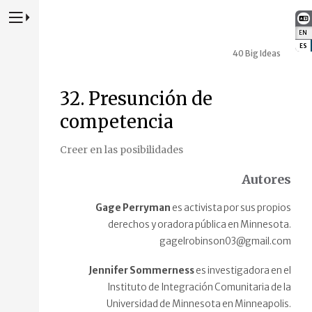
Presione para alternar la navegación principal del sitio web
EN
:
ES
:
40 Big Ideas
32. Presunción de
competencia
Creer en las posibilidades
Autores
Gage Perryman
es activista por sus propios
derechos y oradora pública en Minnesota.
gagelrobinson03@gmail.com
Jennifer Sommerness
es investigadora en el
Instituto de Integración Comunitaria de la
Universidad de Minnesota en Minneapolis.