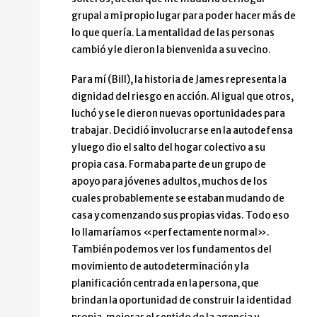
grupal a mi propio lugar para poder hacer más de
lo que quería. La mentalidad de las personas
cambió y le dieron la bienvenida a su vecino.
Para mí (Bill), la historia de James representa la
dignidad del riesgo en acción. Al igual que otros,
luchó y se le dieron nuevas oportunidades para
trabajar. Decidió involucrarse en la autodefensa
y luego dio el salto del hogar colectivo a su
propia casa. Formaba parte de un grupo de
apoyo para jóvenes adultos, muchos de los
cuales probablemente se estaban mudando de
casa y comenzando sus propias vidas. Todo eso
lo llamaríamos «perfectamente normal».
También podemos ver los fundamentos del
movimiento de autodeterminación y la
planificación centrada en la persona, que
brindan la oportunidad de construir la identidad