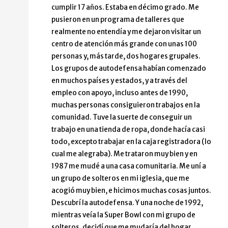
cumplir 17 años. Estaba en décimo grado. Me
pusieron en un programa de talleres que
realmente no entendía y me dejaron visitar un
centro de atención más grande con unas 100
personas y, más tarde, dos hogares grupales.
Los grupos de autodefensa habían comenzado
en muchos países y estados, y a través del
empleo con apoyo, incluso antes de 1990,
muchas personas consiguieron trabajos en la
comunidad. Tuve la suerte de conseguir un
trabajo en una tienda de ropa, donde hacía casi
todo, excepto trabajar en la caja registradora (lo
cual me alegraba). Me trataron muy bien y en
1987 me mudé a una casa comunitaria. Me uní a
un grupo de solteros en mi iglesia, que me
acogió muy bien, e hicimos muchas cosas juntos.
Descubrí la autodefensa. Y una noche de 1992,
mientras veía la Super Bowl con mi grupo de
solteros, decidí que me mudaría del hogar