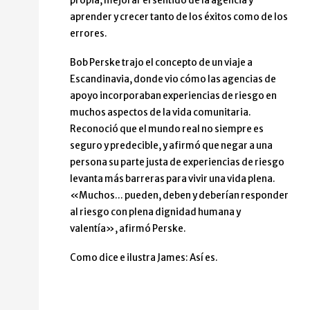
propia, mejorar el sentido de la agencia y
aprender y crecer tanto de los éxitos como de los
errores.
Bob Perske trajo el concepto de un viaje a
Escandinavia, donde vio cómo las agencias de
apoyo incorporaban experiencias de riesgo en
muchos aspectos de la vida comunitaria.
Reconoció que el mundo real no siempre es
seguro y predecible, y afirmó que negar a una
persona su parte justa de experiencias de riesgo
levanta más barreras para vivir una vida plena.
«Muchos... pueden, deben y deberían responder
al riesgo con plena dignidad humana y
valentía», afirmó Perske.
Como dice e ilustra James: Así es.