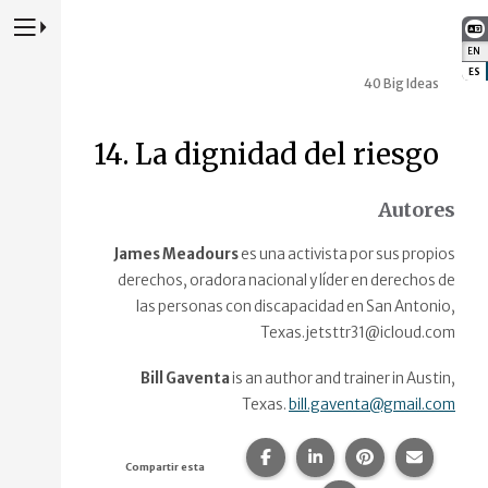
Presione para alternar la navegación principal del sitio web
EN
:
ES
:
40 Big Ideas
14. La dignidad del riesgo
Autores
James Meadours
es una activista por sus propios
derechos, oradora nacional y líder en derechos de
las personas con discapacidad en San Antonio,
Texas.jetsttr31@icloud.com
Bill Gaventa
is an author and trainer in Austin,
Texas.
bill.gaventa@gmail.com
Compartir esta página en F
Compartir esta págin
Compartir esta
Comparte
Compartir esta