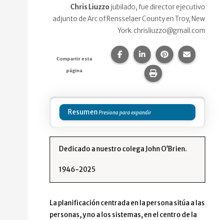
Chris Liuzzo
jubilado, fue director ejecutivo
adjunto de Arc of Rensselaer County en Troy, New
York. chrisliuzzo@gmail.com
Compartir esta página en F
Compartir esta págin
Compartir esta
Comparte
Compartir esta
página
Imprime esta pág
Resumen
Dedicado a nuestro colega John O’Brien.
1946-2025
La planificación centrada en la persona sitúa a las
personas, y no a los sistemas, en el centro de la