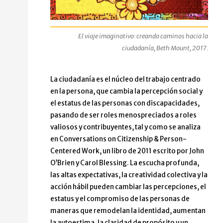
El viaje imaginativo: creando caminos hacia la
ciudadanía, Beth Mount, 2017.
La ciudadanía es el núcleo del trabajo centrado
en la persona, que cambia la percepción social y
el estatus de las personas con discapacidades,
pasando de ser roles menospreciados a roles
valiosos y contribuyentes, tal y como se analiza
en Conversations on Citizenship & Person-
Centered Work, un libro de 2011 escrito por John
O’Brien y Carol Blessing. La escucha profunda,
las altas expectativas, la creatividad colectiva y la
acción hábil pueden cambiar las percepciones, el
estatus y el compromiso de las personas de
maneras que remodelan la identidad, aumentan
la autoestima, la claridad de propósito y un