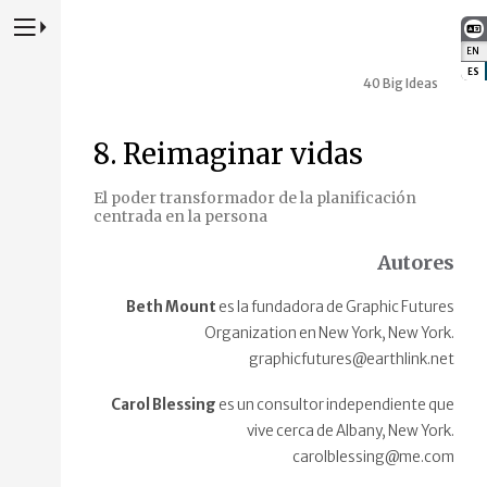
Presione para alternar la navegación principal del sitio web
EN
:
ES
:
40 Big Ideas
8. Reimaginar vidas
El poder transformador de la planificación
centrada en la persona
Autores
Beth Mount
es la fundadora de Graphic Futures
Organization en New York, New York.
graphicfutures@earthlink.net
Carol Blessing
es un consultor independiente que
vive cerca de Albany, New York.
carolblessing@me.com