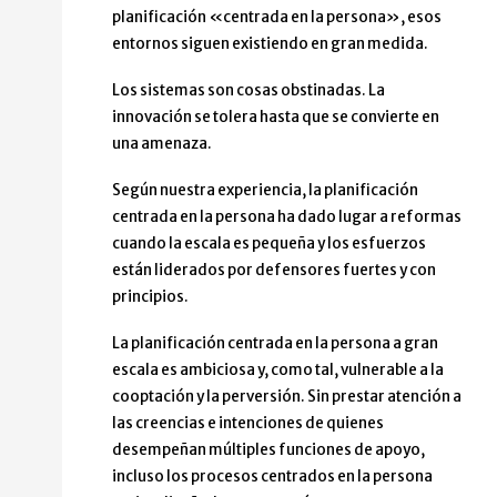
planificación «centrada en la persona», esos
entornos siguen existiendo en gran medida.
Los sistemas son cosas obstinadas. La
innovación se tolera hasta que se convierte en
una amenaza.
Según nuestra experiencia, la planificación
centrada en la persona ha dado lugar a reformas
cuando la escala es pequeña y los esfuerzos
están liderados por defensores fuertes y con
principios.
La planificación centrada en la persona a gran
escala es ambiciosa y, como tal, vulnerable a la
cooptación y la perversión. Sin prestar atención a
las creencias e intenciones de quienes
desempeñan múltiples funciones de apoyo,
incluso los procesos centrados en la persona