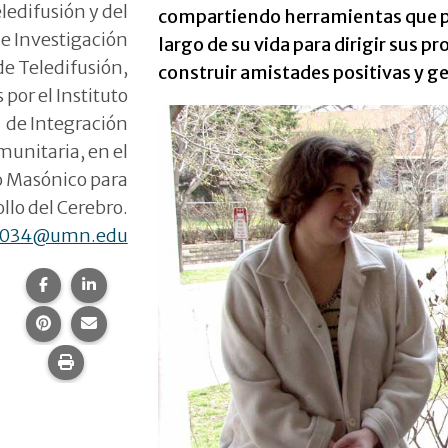
ledifusión y del
compartiendo herramientas que pue
e Investigación
largo de su vida para dirigir sus p
de Teledifusión,
construir amistades positivas y g
 por el Instituto
de Integración
unitaria, en el
o Masónico para
ollo del Cerebro.
0034@umn.edu
Compartir esta página en Facebook.
Compartir esta página en LinkedIn.
Compartir esta página en Pinterest.
Comparte esta página por correo electrónico.
Imprime esta página.