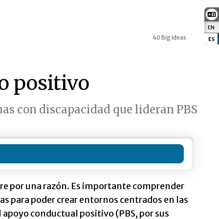
EN
:
40 Big Ideas
ES
:
o positivo
nas con discapacidad que lideran PBS
re por una razón. Es importante comprender
jas para poder crear entornos centrados en las
l apoyo conductual positivo (PBS, por sus