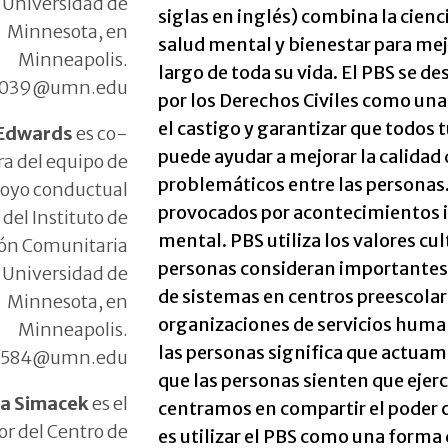
a Universidad de
siglas en inglés) combina la cien
Minnesota, en
salud mental y bienestar para mejor
Minneapolis.
largo de toda su vida. El PBS se 
m039@umn.edu
por los Derechos Civiles como un
el castigo y garantizar que todos 
Edwards
es co-
puede ayudar a mejorar la calidad
ra del equipo de
problemáticos entre las personas
oyo conductual
provocados por acontecimientos in
 del Instituto de
mental. PBS utiliza los valores cu
ión Comunitaria
personas consideran importantes
a Universidad de
de sistemas en centros preescolare
Minnesota, en
organizaciones de servicios huma
Minneapolis.
las personas significa que actua
0584@umn.edu
que las personas sienten que ejerc
ca Simacek
es el
centramos en compartir el poder c
or del Centro de
es utilizar el PBS como una forma