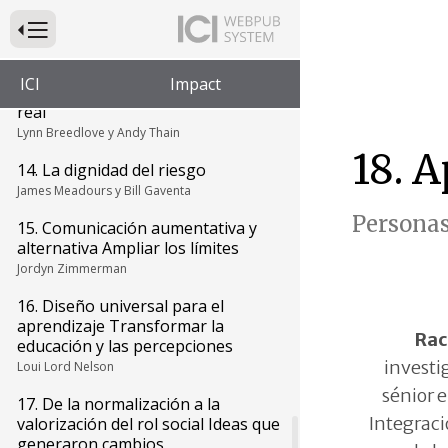
Presione para alternar la navegación principal del sitio web
12. Movimiento de autodefensa
Max Barrows, Tia Nelis y Karen Topper
ICI
Impact
13. Autodirección Empoderamiento
real
Lynn Breedlove y Andy Thain
18. 
14. La dignidad del riesgo
James Meadours y Bill Gaventa
Personas
15. Comunicación aumentativa y
alternativa Ampliar los límites
Jordyn Zimmerman
16. Diseño universal para el
aprendizaje Transformar la
Rac
educación y las percepciones
investi
Loui Lord Nelson
sénior e
17. De la normalización a la
Integrac
valorización del rol social Ideas que
generaron cambios