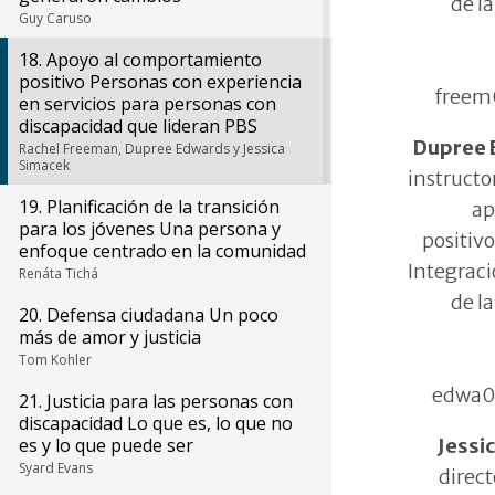
de l
Guy Caruso
18. Apoyo al comportamiento
positivo Personas con experiencia
free
en servicios para personas con
discapacidad que lideran PBS
Dupree 
Rachel Freeman, Dupree Edwards y Jessica
Simacek
instructo
19. Planificación de la transición
ap
para los jóvenes Una persona y
positivo
enfoque centrado en la comunidad
Integrac
Renáta Tichá
de l
20. Defensa ciudadana Un poco
más de amor y justicia
Tom Kohler
edwa
21. Justicia para las personas con
discapacidad Lo que es, lo que no
Jessi
es y lo que puede ser
Syard Evans
direct