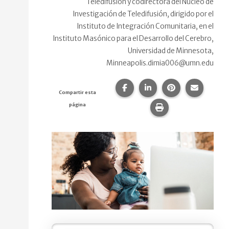
Teledifusión y codirectora del Núcleo de
Investigación de Teledifusión, dirigido por el
Instituto de Integración Comunitaria, en el
Instituto Masónico para el Desarrollo del Cerebro,
Universidad de Minnesota,
Minneapolis.dimia006@umn.edu
Compartir esta página en F
Compartir esta págin
Compartir esta
Comparte
Compartir esta
página
Imprime esta pág