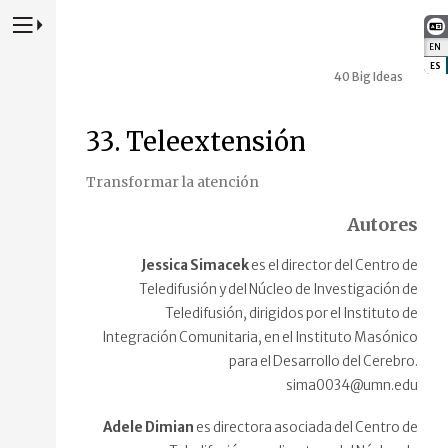
Presione para alternar la navegación principal del sitio web
EN
:
ES
:
40 Big Ideas
33. Teleextensión
Transformar la atención
Autores
Jessica Simacek
es el director del Centro de
Teledifusión y del Núcleo de Investigación de
Teledifusión, dirigidos por el Instituto de
Integración Comunitaria, en el Instituto Masónico
para el Desarrollo del Cerebro.
sima0034@umn.edu
Adele Dimian
es directora asociada del Centro de